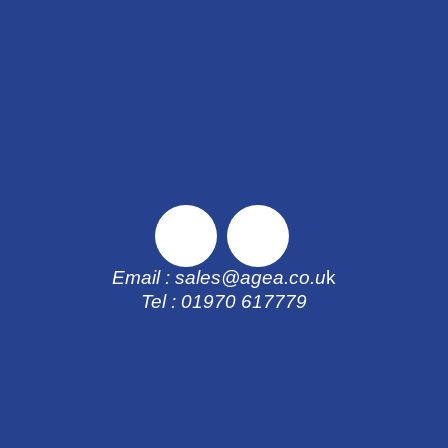
Email : sales@agea.co.u
k
Tel : 01970 617
779